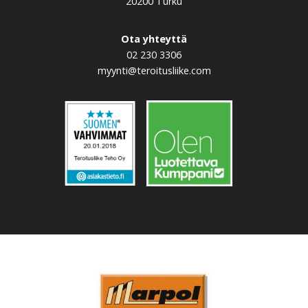
20200 Turku
Ota yhteyttä
02 230 3306
myynti@teroitusliike.com