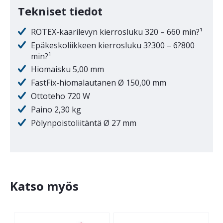
Tekniset tiedot
ROTEX-kaarilevyn kierrosluku 320 – 660 min?¹
Epäkeskoliikkeen kierrosluku 3?300 – 6?800
min?¹
Hiomaisku 5,00 mm
FastFix-hiomalautanen Ø 150,00 mm
Ottoteho 720 W
Paino 2,30 kg
Pölynpoistoliitäntä Ø 27 mm
Katso myös