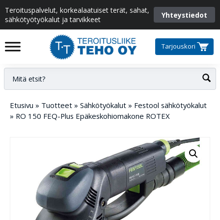
Teroituspalvelut, korkealaatuiset terät, sahat,
Yhteystiedot
sähkötyötyökalut ja tarvikkeet
Tarjouskori
Etusivu
»
Tuotteet
»
Sähkötyökalut
»
Festool sähkötyökalut
»
RO 150 FEQ-Plus Epäkeskohiomakone ROTEX