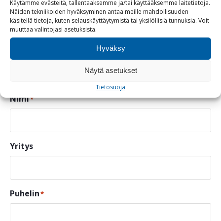
Käytämme evästeitä, tallentaaksemme ja/tai käyttääksemme laitetietoja.
Näiden tekniikoiden hyväksyminen antaa meille mahdollisuuden
käsitellä tietoja, kuten selauskäyttäytymistä tai yksilöllisiä tunnuksia.
Voit
Ota yhteyttä ja kysy lisää
muuttaa
valintojasi
asetuksista
.
tuotteesta
Hyväksy
"
" näyttää pakolliset kentät
*
Näytä asetukset
Tietosuoja
Nimi
*
Yritys
Puhelin
*