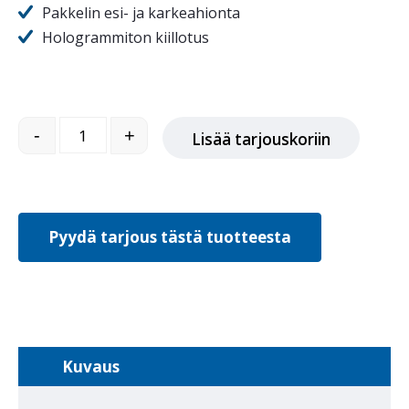
Pakkelin esi- ja karkeahionta
Hologrammiton kiillotus
RO 150 FEQ-Plus Epäkeskohiomakone ROTEX määrä
-
+
Lisää tarjouskoriin
Pyydä tarjous tästä tuotteesta
Kuvaus