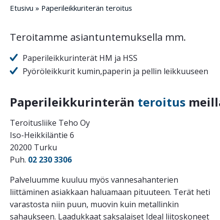
Etusivu
»
Paperileikkuriterän teroitus
Teroitamme asiantuntemuksella mm.
Paperileikkurinterät HM ja HSS
Pyöröleikkurit kumin,paperin ja pellin leikkuuseen
Paperileikkurinterän
teroitus
meill
Teroitusliike Teho Oy
Iso-Heikkiläntie 6
20200 Turku
Puh.
02 230 3306
Palveluumme kuuluu myös vannesahanterien
liittäminen asiakkaan haluamaan pituuteen. Terät heti
varastosta niin puun, muovin kuin metallinkin
sahaukseen. Laadukkaat saksalaiset Ideal liitoskoneet