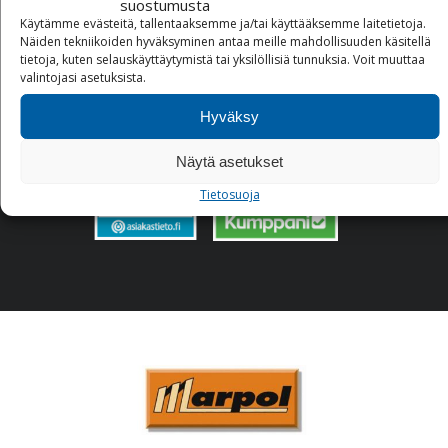
suostumusta
Käytämme evästeitä, tallentaaksemme ja/tai käyttääksemme laitetietoja.
Ota yhteyttä
Näiden tekniikoiden hyväksyminen antaa meille mahdollisuuden käsitellä
02 230 3306
tietoja, kuten selauskäyttäytymistä tai yksilöllisiä tunnuksia.
Voit
muuttaa
myynti@teroitusliike.com
valintojasi
asetuksista
.
Hyväksy
Näytä asetukset
Tietosuoja