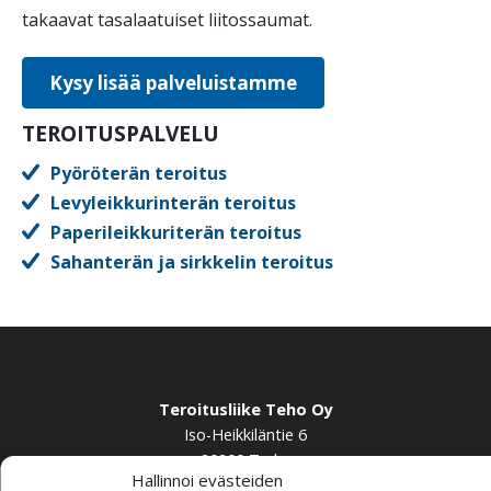
takaavat tasalaatuiset liitossaumat.
Kysy lisää palveluistamme
TEROITUSPALVELU
Pyöröterän teroitus
Levyleikkurinterän teroitus
Paperileikkuriterän teroitus
Sahanterän ja sirkkelin teroitus
Teroitusliike Teho Oy
Iso-Heikkiläntie 6
20200 Turku
Hallinnoi evästeiden