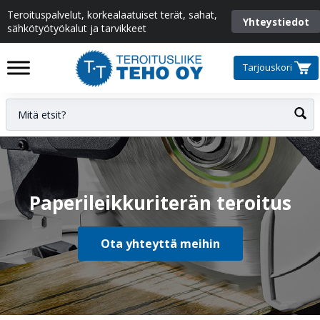
Teroituspalvelut, korkealaatuiset terät, sahat,
Yhteystiedot
sähkötyötyökalut ja tarvikkeet
Tarjouskori
Paperileikkuriterän teroitus
Ota yhteyttä meihin