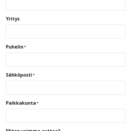
Yritys
Puhelin
*
Sähköposti
*
Paikkakunta
*
Miten voimme auttaa?