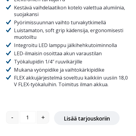
Kestävä vaihdelaatikon kotelo valettua alumiinia,
suojakansi
Pyörimissuunnan vaihto turvakytkimellä
Luistamaton, soft grip kädensija, ergonomisesti
muotoiltu
Integroitu LED lamppu jälkihehkutoiminnolla
LED-ilmaisin osoittaa akun varaustilan
Työkalupidin 1/4″ ruuvikärjille
Mukana vyönpidike ja vaihtokärkipidike
FLEX akkujärjestelmä soveltuu kaikkiin uusiin 18,0
V FLEX-työkaluihin. Toimitus ilman akkua.
ID 1/4 18.0, Iskevä akkuruuvain määrä
-
+
Lisää tarjouskoriin