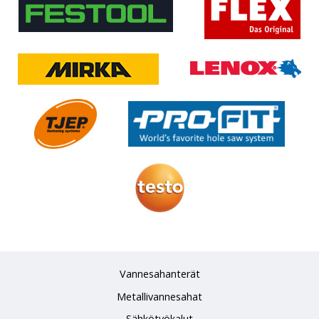
Vannesahanterät
Metallivannesahat
Sähkötyökalut