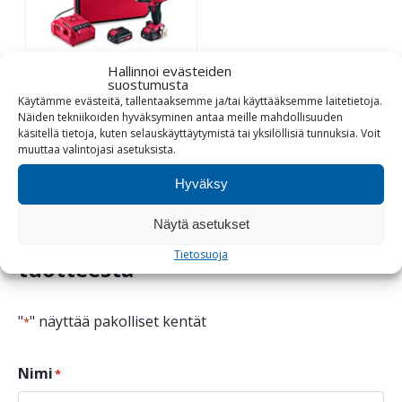
Hallinnoi evästeiden
suostumusta
Akkuruuvainsetti
Käytämme evästeitä, tallentaaksemme ja/tai käyttääksemme laitetietoja.
10,8 V DD 10,8 LD
Näiden tekniikoiden hyväksyminen antaa meille mahdollisuuden
käsitellä tietoja, kuten selauskäyttäytymistä tai yksilöllisiä tunnuksia.
Voit
muuttaa
valintojasi
asetuksista
.
Tutustu
Hyväksy
Näytä asetukset
Ota yhteyttä ja kysy lisää
Tietosuoja
tuotteesta
"
" näyttää pakolliset kentät
*
Nimi
*