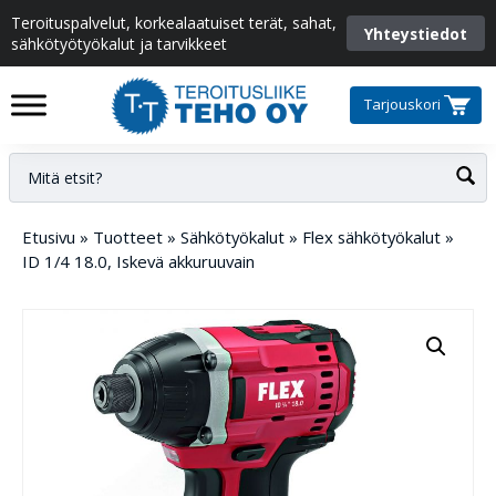
Teroituspalvelut, korkealaatuiset terät, sahat,
Yhteystiedot
sähkötyötyökalut ja tarvikkeet
Tarjouskori
Etusivu
»
Tuotteet
»
Sähkötyökalut
»
Flex sähkötyökalut
»
ID 1/4 18.0, Iskevä akkuruuvain