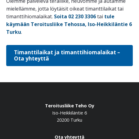
Olemme palveleva teräliike, neuvomme ja autamme
mielellämme, jotta löytäisit oikeat timanttilaikat tai
timanttihiomalaikat.
Soita 02 230 3306
tai
tule
käymään Teroitusliike Tehossa, Iso-Heikkiläntie 6
Turku
.
Timanttilaikat ja timanttihiomalaikat –
Ota yhteyttä
Teroitusliike Teho Oy
Iso-Heikkiläntie 6
20200 Turku
Ota yhteyttä