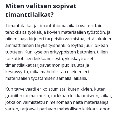
Miten valitsen sopivat
timanttilaikat?
Timanttilaikat ja timanttihiomalaikat ovat erittäin
tehokkaita työkaluja kovien materiaalien työstöön, ja
niiden laaja kirjo eri tarpeisiin varmistaa, että jokainen
ammattilainen tai yksityishenkilö löytää juuri oikean
tuotteen. Kun kyse on erityyppisten betonien, tiilien
tai kattotiilien leikkaamisesta, yleiskäyttöiset
timanttilaikat tarjoavat monipuolisuutta ja
kestävyyttä, mikä mahdollistaa useiden eri
materiaalien työstämisen samalla laikalla.
Kun tarve vaatii erikoistumista, kuten kivien, kuten
graniitin tai marmorin, tarkkaan leikkaamiseen, laikat,
jotka on valmistettu nimenomaan näitä materiaaleja
varten, tarjoavat parhaan mahdollisen leikkaustehon.