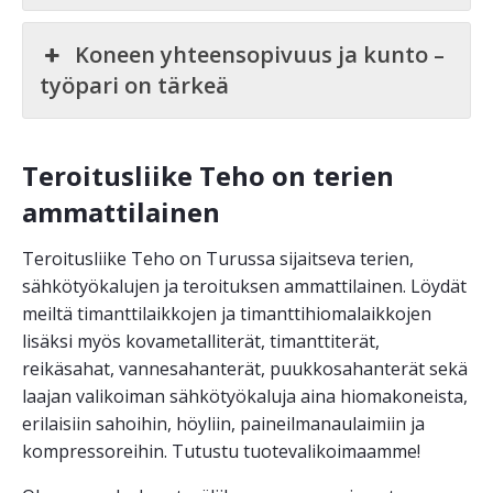
Koneen yhteensopivuus ja kunto –
työpari on tärkeä
Teroitusliike Teho on terien
ammattilainen
Teroitusliike Teho on Turussa sijaitseva terien,
sähkötyökalujen ja teroituksen ammattilainen. Löydät
meiltä timanttilaikkojen ja timanttihiomalaikkojen
lisäksi myös kovametalliterät, timanttiterät,
reikäsahat, vannesahanterät, puukkosahanterät sekä
laajan valikoiman sähkötyökaluja aina hiomakoneista,
erilaisiin sahoihin, höyliin, paineilmanaulaimiin ja
kompressoreihin. Tutustu tuotevalikoimaamme!