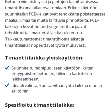
Betonin viimeistelyssä ja pintojen tasoittamisessa
timanttihiomalaikat ovat omiaan. Erikoiskäyttöön
suunnitellut PCD-laikat ovat tehokkaita poistettaessa
maalia, liimaa tai muita tarttuvia pinnoitteita. PCD-
laikkojen kovat timanttisegmentit tarjoavat
tehokkuutta ilman, että laikka tukkeutuu.
Tukkeutumattomat timanttihiomalaikat ja
timanttilaikat nopeuttavat työtä mukavasti.
Timanttilaikka yleiskäyttöön:
Suunniteltu monipuoliseen käyttöön, kuten
erityyppisten betonien, tiilien ja kattotiilien
leikkaamiseen.
Ideaali valinta, kun tarvitaan yhtä laikkaa moniin
eri töihin.
Spesifioitu timanttilaikka: