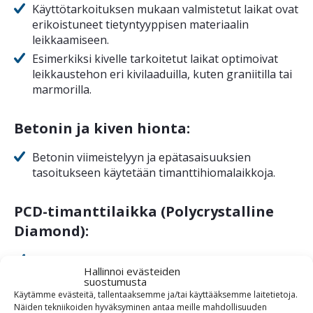
Käyttötarkoituksen mukaan valmistetut laikat ovat
erikoistuneet tietyntyyppisen materiaalin
leikkaamiseen.
Esimerkiksi kivelle tarkoitetut laikat optimoivat
leikkaustehon eri kivilaaduilla, kuten graniitilla tai
marmorilla.
Betonin ja kiven hionta:
Betonin viimeistelyyn ja epätasaisuuksien
tasoitukseen käytetään timanttihiomalaikkoja.
PCD-timanttilaikka (Polycrystalline
Diamond):
Erityisesti tarkoitettu tarttuvien ja vaikeasti
Hallinnoi evästeiden
irrotettavien pinnoitteiden, kuten liiman, epoksin
suostumusta
tai maalin poistamiseen.
Käytämme evästeitä, tallentaaksemme ja/tai käyttääksemme laitetietoja.
Näiden tekniikoiden hyväksyminen antaa meille mahdollisuuden
PCD-laikkojen kovat timanttikiteet pureutuvat