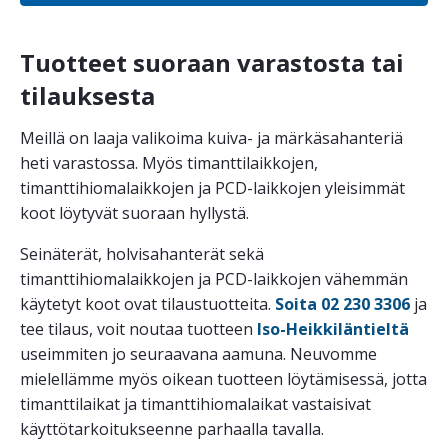
Tuotteet suoraan varastosta tai
tilauksesta
Meillä on laaja valikoima kuiva- ja märkäsahanteriä
heti varastossa. Myös timanttilaikkojen,
timanttihiomalaikkojen ja PCD-laikkojen yleisimmät
koot löytyvät suoraan hyllystä.
Seinäterät, holvisahanterät sekä
timanttihiomalaikkojen ja PCD-laikkojen vähemmän
käytetyt koot ovat tilaustuotteita.
Soita 02 230 3306
ja
tee tilaus, voit noutaa tuotteen
Iso-Heikkiläntieltä
useimmiten jo seuraavana aamuna. Neuvomme
mielellämme myös oikean tuotteen löytämisessä, jotta
timanttilaikat ja timanttihiomalaikat vastaisivat
käyttötarkoitukseenne parhaalla tavalla.