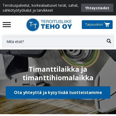
Teroituspalvelut, korkealaatuiset terät, sahat,
Yhteystiedot
sähkötyötyökalut ja tarvikkeet
Tarjouskori
Timanttilaikka ja
timanttihiomalaikka
Ota yhteyttä ja kysy lisää tuotteistamme