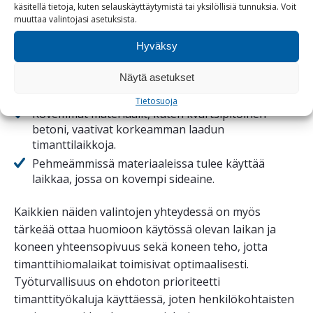
käsitellä tietoja, kuten selauskäyttäytymistä tai yksilöllisiä tunnuksia.
Voit
tehokkaasti materiaaleihin estäen tukkeutumista.
muuttaa
valintojasi
asetuksista
.
Hyväksy
Materiaalien kovuuden arviointi:
Näytä asetukset
Ennen laikan valintaa on tärkeää arvioida
työstettävän materiaalin kovuus.
Tietosuoja
Kovemmat materiaalit, kuten kvartsipitoinen
betoni, vaativat korkeamman laadun
timanttilaikkoja.
Pehmeämmissä materiaaleissa tulee käyttää
laikkaa, jossa on kovempi sideaine.
Kaikkien näiden valintojen yhteydessä on myös
tärkeää ottaa huomioon käytössä olevan laikan ja
koneen yhteensopivuus sekä koneen teho, jotta
timanttihiomalaikat toimisivat optimaalisesti.
Työturvallisuus on ehdoton prioriteetti
timanttityökaluja käyttäessä, joten henkilökohtaisten