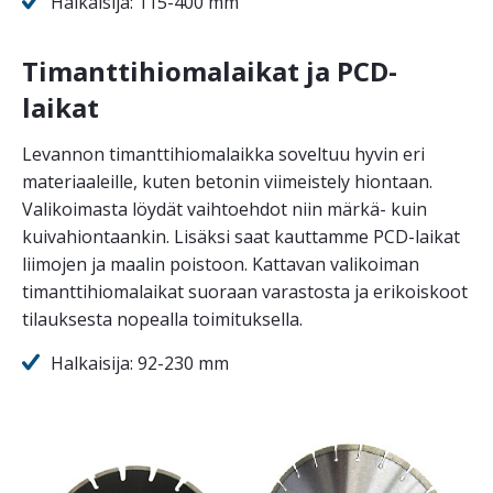
Halkaisija: 115-400 mm
Timanttihiomalaikat ja PCD-
laikat
Levannon timanttihiomalaikka soveltuu hyvin eri
materiaaleille, kuten betonin viimeistely hiontaan.
Valikoimasta löydät vaihtoehdot niin märkä- kuin
kuivahiontaankin. Lisäksi saat kauttamme PCD-laikat
liimojen ja maalin poistoon. Kattavan valikoiman
timanttihiomalaikat suoraan varastosta ja erikoiskoot
tilauksesta nopealla toimituksella.
Halkaisija: 92-230 mm