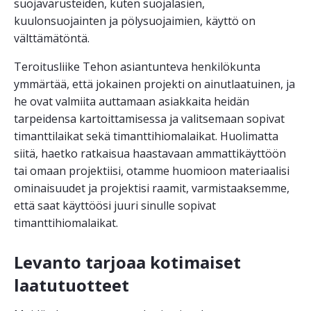
suojavarusteiden, kuten suojalasien,
kuulonsuojainten ja pölysuojaimien, käyttö on
välttämätöntä.
Teroitusliike Tehon asiantunteva henkilökunta
ymmärtää, että jokainen projekti on ainutlaatuinen, ja
he ovat valmiita auttamaan asiakkaita heidän
tarpeidensa kartoittamisessa ja valitsemaan sopivat
timanttilaikat sekä timanttihiomalaikat. Huolimatta
siitä, haetko ratkaisua haastavaan ammattikäyttöön
tai omaan projektiisi, otamme huomioon materiaalisi
ominaisuudet ja projektisi raamit, varmistaaksemme,
että saat käyttöösi juuri sinulle sopivat
timanttihiomalaikat.
Levanto tarjoaa kotimaiset
laatutuotteet