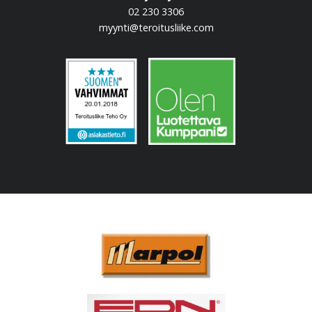
02 230 3306
myynti@teroitusliike.com