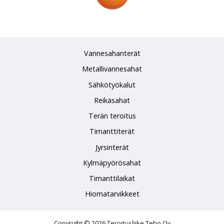
Vannesahanterät
Metallivannesahat
Sähkötyökalut
Reikäsahat
Terän teroitus
Timanttiterät
Jyrsinterät
Kylmäpyörösahat
Timanttilaikat
Hiomatarvikkeet
Copyright © 2026 Teroitusliike Teho Oy