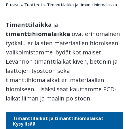
Etusivu
»
Tuotteet
»
Timanttilaikka ja timanttihiomalaikka
Timanttilaikka
ja
timanttihiomalaikka
ovat erinomainen
työkalu erilaisten materiaalien hiomiseen.
Valikoimistamme löydät kotimaiset
Levannon timanttilaikat kiven, betonin ja
laattojen työstöön sekä
timanttihiomalaikat eri materiaalien
hiomiseen. Lisäksi saat kauttamme PCD-
laikat liiman ja maalin poistoon.
Timanttilaikat ja timanttihiomalaikat –
Kysy lisää