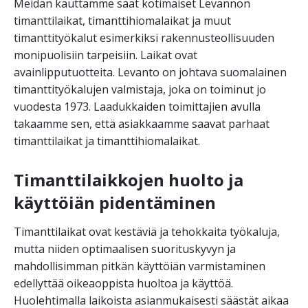
Meidän kauttamme saat kotimaiset Levannon
timanttilaikat, timanttihiomalaikat ja muut
timanttityökalut esimerkiksi rakennusteollisuuden
monipuolisiin tarpeisiin. Laikat ovat
avainlipputuotteita. Levanto on johtava suomalainen
timanttityökalujen valmistaja, joka on toiminut jo
vuodesta 1973. Laadukkaiden toimittajien avulla
takaamme sen, että asiakkaamme saavat parhaat
timanttilaikat ja timanttihiomalaikat.
Timanttilaikkojen huolto ja
käyttöiän pidentäminen
Timanttilaikat ovat kestäviä ja tehokkaita työkaluja,
mutta niiden optimaalisen suorituskyvyn ja
mahdollisimman pitkän käyttöiän varmistaminen
edellyttää oikeaoppista huoltoa ja käyttöä.
Huolehtimalla laikoista asianmukaisesti säästät aikaa