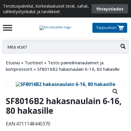
Teroituspalvelut, korkealaatuiset terät, sahat,
Yhteystiedot
sähkötyötyökalut ja tarvikkeet
Tarjouskori
Etusivu
»
Tuotteet
»
Testo paineilmanaulaimet ja
kompressorit
»
SF8016B2 hakasnaulain 6-16, 80 hakasille
SF8016B2 hakasnaulain 6-16,
80 hakasille
EAN:4711148440370