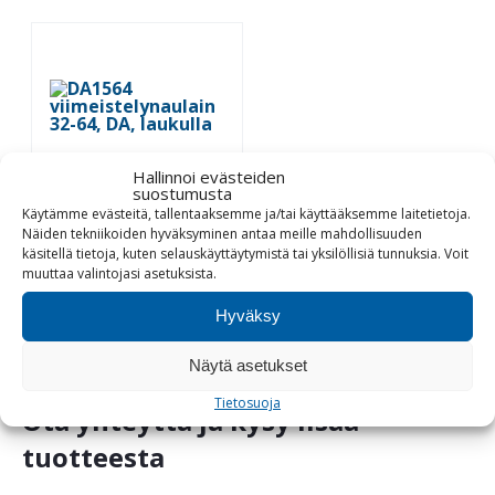
Hallinnoi evästeiden
suostumusta
Käytämme evästeitä, tallentaaksemme ja/tai käyttääksemme laitetietoja.
DA1564
Näiden tekniikoiden hyväksyminen antaa meille mahdollisuuden
viimeistelynaulain
käsitellä tietoja, kuten selauskäyttäytymistä tai yksilöllisiä tunnuksia.
Voit
32-64, DA, laukulla
muuttaa
valintojasi
asetuksista
.
Tutustu
Hyväksy
Näytä asetukset
Tietosuoja
Ota yhteyttä ja kysy lisää
tuotteesta