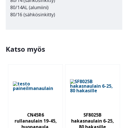
80/14 (sähkösinkitty)
80/14AL (alumiini)
80/16 (sähkösinkitty)
Katso myös
CN45R6
SF8025B
rullanaulain 19-45,
hakasnaulain 6-25,
huopanaula,
80 hakasille