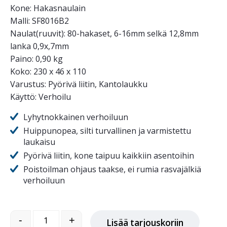
Kone: Hakasnaulain
Malli: SF8016B2
Naulat(ruuvit): 80-hakaset, 6-16mm selkä 12,8mm
lanka 0,9x,7mm
Paino: 0,90 kg
Koko: 230 x 46 x 110
Varustus: Pyörivä liitin, Kantolaukku
Käyttö: Verhoilu
Lyhytnokkainen verhoiluun
Huippunopea, silti turvallinen ja varmistettu
laukaisu
Pyörivä liitin, kone taipuu kaikkiin asentoihin
Poistoilman ohjaus taakse, ei rumia rasvajälkiä
verhoiluun
SF8016B2 hakasnaulain 6-16, 80 hakasille määrä
-
+
Lisää tarjouskoriin