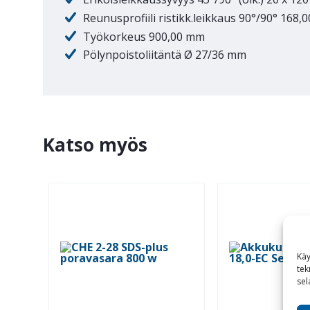
Reunusprofiili ristikk.leikkaus 90°/90° 168
Työkorkeus 900,00 mm
Pölynpoistoliitäntä Ø 27/36 mm
Katso myös
Käy
tek
sel