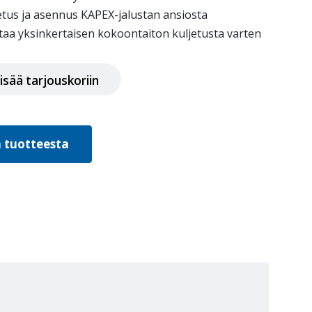
tus ja asennus KAPEX-jalustan ansiosta
taa yksinkertaisen kokoontaiton kuljetusta varten
+ Jalusta määrä
isää tarjouskoriin
ä tuotteesta