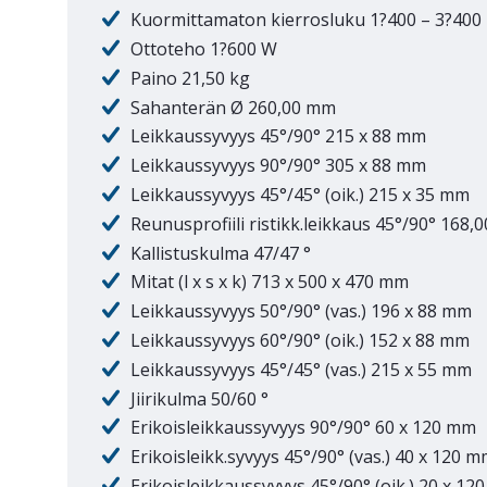
Kuormittamaton kierrosluku 1?400 – 3?400 
Ottoteho 1?600 W
Paino 21,50 kg
Sahanterän Ø 260,00 mm
Leikkaussyvyys 45°/90° 215 x 88 mm
Leikkaussyvyys 90°/90° 305 x 88 mm
Leikkaussyvyys 45°/45° (oik.) 215 x 35 mm
Reunusprofiili ristikk.leikkaus 45°/90° 168
Kallistuskulma 47/47 °
Mitat (l x s x k) 713 x 500 x 470 mm
Leikkaussyvyys 50°/90° (vas.) 196 x 88 mm
Leikkaussyvyys 60°/90° (oik.) 152 x 88 mm
Leikkaussyvyys 45°/45° (vas.) 215 x 55 mm
Jiirikulma 50/60 °
Erikoisleikkaussyvyys 90°/90° 60 x 120 mm
Erikoisleikk.syvyys 45°/90° (vas.) 40 x 120 
Erikoisleikkaussyvyys 45°/90° (oik.) 20 x 12