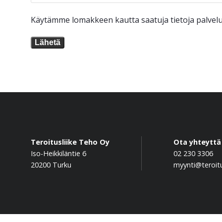
Käytämme lomakkeen kautta saatuja tietoja palvelui
Lähetä
Teroitusliike Teho Oy
Ota yhteyttä
Iso-Heikkiläntie 6
02 230 3306
20200 Turku
myynti@teroitu