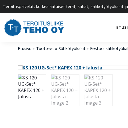
Teroituspalvelut, korkealaatuiset terät, sahat, sähkötyötyökalut ja
ETUS
Etusivu
»
Tuotteet
»
Sähkötyökalut
»
Festool sähkötyöka