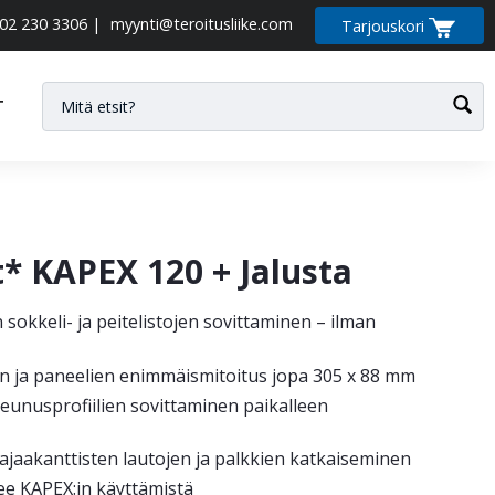
02 230 3306
|
myynti@teroitusliike.com
Tarjouskori
T
* KAPEX 120 + Jalusta
okkeli- ja peitelistojen sovittaminen – ilman
n ja paneelien enimmäismitoitus jopa 305 x 88 mm
eunusprofiilien sovittaminen paikalleen
jaakanttisten lautojen ja palkkien katkaiseminen
kee KAPEX:in käyttämistä