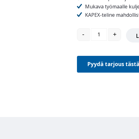
Mukava työmaalle kulje
KAPEX-teline mahdollis
KS 120 UG-Set* KAPEX 120 
-
+
L
Pyydä tarjous täst