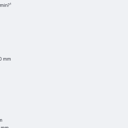
min?¹
,00 mm
mm
0 mm