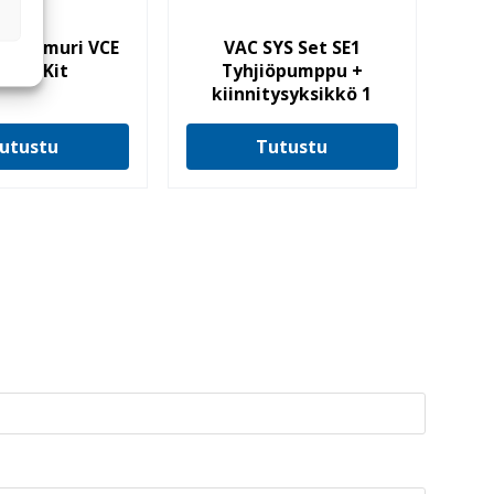
tti-imuri VCE
VAC SYS Set SE1
 L AC Kit
Tyhjiöpumppu +
kiinnitysyksikkö 1
utustu
Tutustu