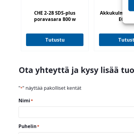
CHE 2-28 SDS-plus
Akkukulmuri L 
poravasara 800 w
EC Set
Tutustu
Tutus
Ota yhteyttä ja kysy lisää tu
"
" näyttää pakolliset kentät
*
Nimi
*
Puhelin
*