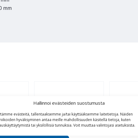
,00 mm
Hallinnoi evästeiden suostumusta
tämme evästeitä, tallentaaksemme ja/tai käyttääksemme laitetietoja. Näiden
niikoiden hyväksyminen antaa meille mahdollisuuden käsitellä tietoja, kuten
auskäyttäytymistä tai yksilöllisiä tunnuksia.
Voit
muuttaa
valintojasi
asetuksista
.