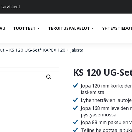
 tarvikkeet
IVU
TUOTTEET
TEROITUSPALVELUT
YHTEYSTIEDO
lut
»
KS 120 UG-Set* KAPEX 120 + Jalusta
KS 120 UG-Set
Jopa 120 mm korkeiden s
laskemista
Lyhennettävien lautoje
Jopa 168 mm leveiden r
pystyasennossa
Jopa 88 mm paksujen va
Teline helpottaa ja tu