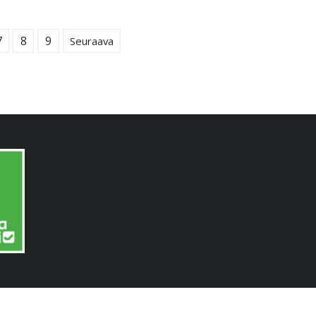
7
8
9
Seuraava