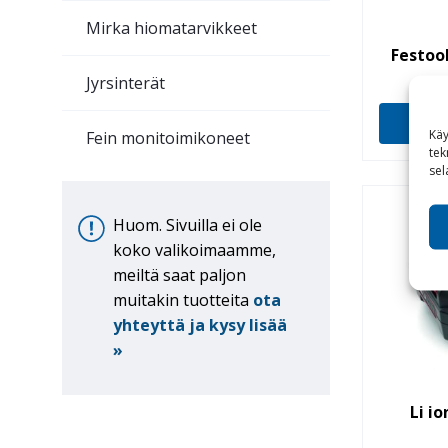
Mirka hiomatarvikkeet
Festool
Jyrsinterät
Käy
Fein monitoimikoneet
tek
sel
Huom. Sivuilla ei ole
koko valikoimaamme,
meiltä saat paljon
muitakin tuotteita
ota
yhteyttä ja kysy lisää
»
Li io