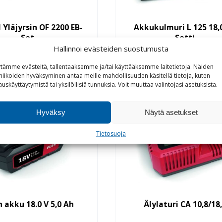
 Yläjyrsin OF 2200 EB-
Akkukulmuri L 125 18,
Set
Setti
Hallinnoi evästeiden suostumusta
Tutustu
Tutustu
tämme evästeitä, tallentaaksemme ja/tai käyttääksemme laitetietoja. Näiden
niikoiden hyväksyminen antaa meille mahdollisuuden käsitellä tietoja, kuten
auskäyttäytymistä tai yksilöllisiä tunnuksia.
Voit
muuttaa
valintojasi
asetuksista
.
Hyväksy
Näytä asetukset
Tietosuoja
n akku 18.0 V 5,0 Ah
Älylaturi CA 10,8/18