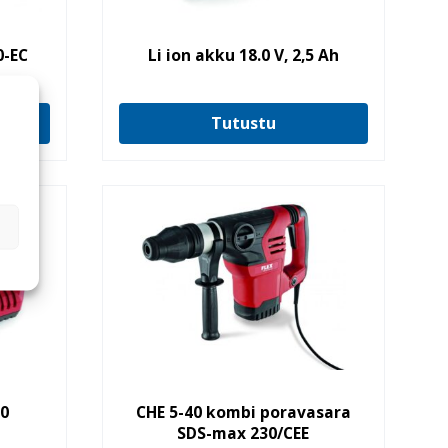
0-EC
Li ion akku 18.0 V, 2,5 Ah
Tutustu
,0
CHE 5-40 kombi poravasara
SDS-max 230/CEE