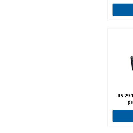
RS 29 
pu