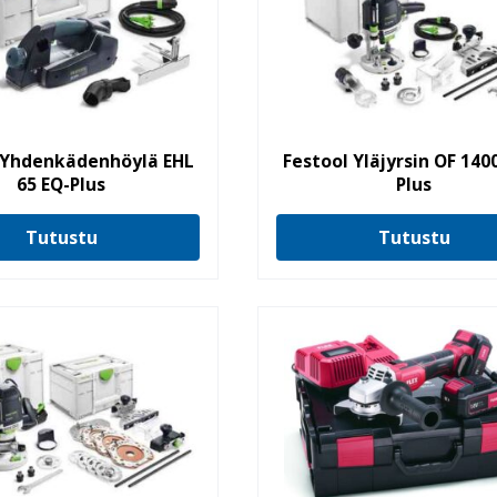
 Yhdenkädenhöylä EHL
Festool Yläjyrsin OF 140
65 EQ-Plus
Plus
Tutustu
Tutustu