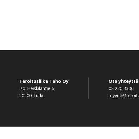
Teroitusliike Teho Oy
Ota yhteyttä
Iso-Heikkiläntie 6
02 230 3306
20200 Turku
myynti@teroitu