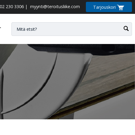
02 230 3306
|
myynti@teroitusliike.com
Tarjouskori
T