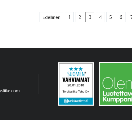
1
2
3
4
5
6
Edellinen
sliike.com