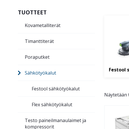
TUOTTEET
Kovametalliterät
Timanttiterät
Poraputket
Festool 
Sähkötyökalut
Festool sähkötyökalut
Näytetään t
Flex sähkötyökalut
Testo paineilmanaulaimet ja
kompressorit